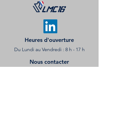
Heures d'ouverture
Du Lundi au Vendredi : 8 h - 17 h
Nous contacter
8 Rue Louis Blériot
16100 Châteaubernard
Tél : +33 (
0)5 45 32 15 57
LMC.ADV@LMC16.FR
LMC16 est une marque exploitée
par LA MECANIQUE CHARENTAISE
ZAC Le Fief du Roy - 8, rue Louis
Blériot 16100 CHATEAUBERNARD -
Tel :
05 45 32 15 57
SAS au capital de 198 000€ - TVA :